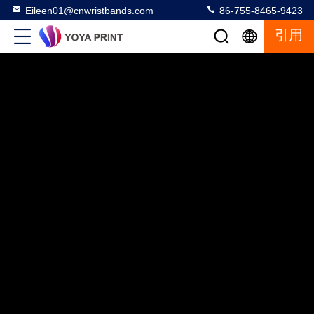
Eileen01@cnwristbands.com
86-755-8465-9423
引用