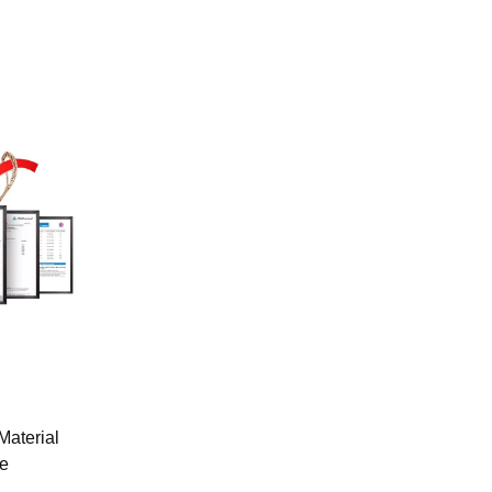
terial
te