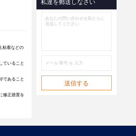
私達を郵送しなさい
刷,粘着などの
たしていること
良好であること
送信する
内に修正措置を