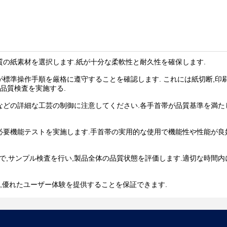
品質の紙素材を選択します.紙が十分な柔軟性と耐久性を確保します.
クが標準操作手順を厳格に遵守することを確認します. これには紙切断,印
品質検査を実施する.
固定などの詳細な工芸の制御に注意してください.各手首帯が品質基準を満
どの必要機能テストを実施します.手首帯の実用的な使用で機能性や性能が
んで,サンプル検査を行い,製品全体の品質状態を評価します.適切な時間
,優れたユーザー体験を提供することを保証できます.