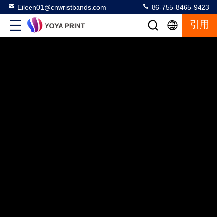
Eileen01@cnwristbands.com
86-755-8465-9423
引用