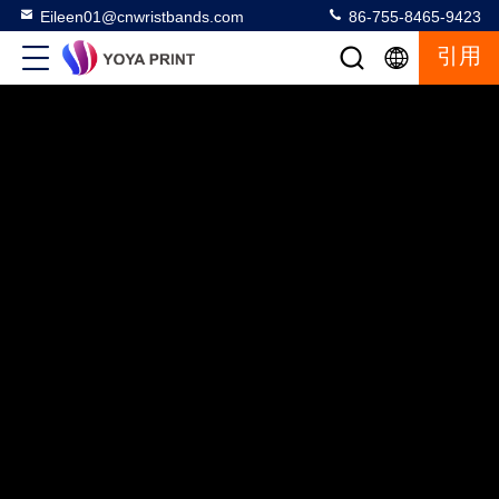
Eileen01@cnwristbands.com
86-755-8465-9423
引用