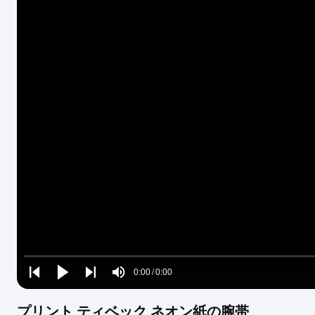
Loaded
:
0%
0:00
/
0:00
Play
Play
Play
Mute
Current
Duration
next
next
プリント ティベック ネオン紙の腕帯
Time