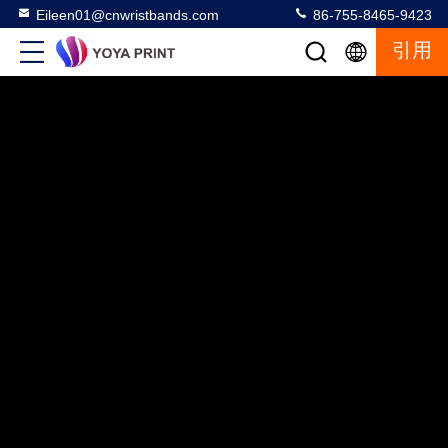
Eileen01@cnwristbands.com
86-755-8465-9423
引用