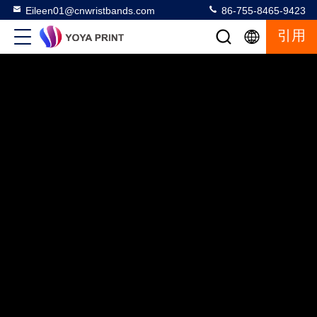
Eileen01@cnwristbands.com
86-755-8465-9423
引用