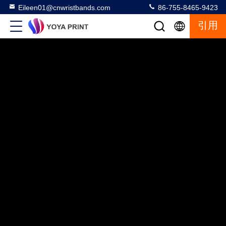
Eileen01@cnwristbands.com
86-755-8465-9423
引用