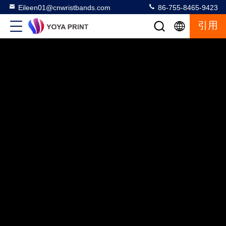
Eileen01@cnwristbands.com
86-755-8465-9423
引用