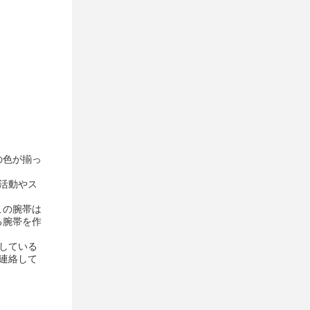
の色が揃っ
上活動やス
この腕帯は
る腕帯を作
探している
に連絡して