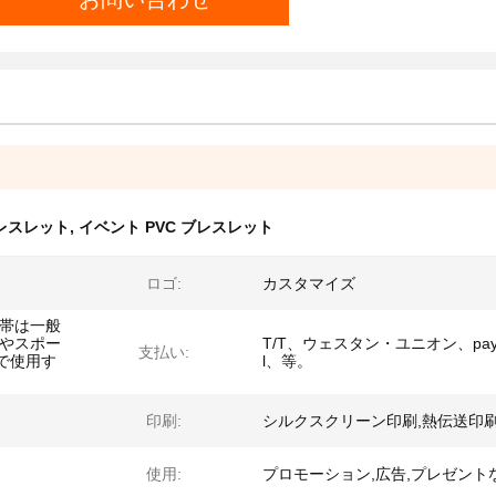
レスレット
,
イベント PVC ブレスレット
ロゴ:
カスタマイズ
腕帯は一般
動やスポー
T/T、ウェスタン・ユニオン、pay
支払い:
で使用す
l、等。
印刷:
シルクスクリーン印刷,熱伝送印
使用:
プロモーション,広告,プレゼント