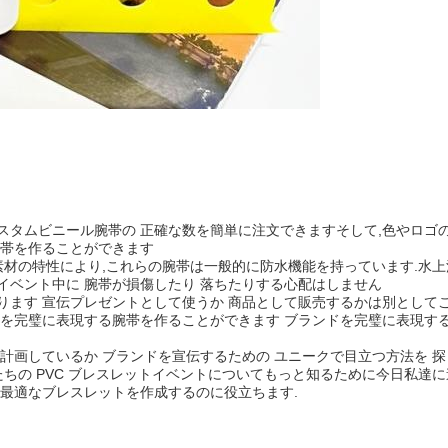
スタムビニール腕帯の 正確な数を簡単に注文できますそして,色やロゴ
腕帯を作ることができます
C素材の特性により,これらの腕帯は一般的に防水機能を持っています.水
イベント中に 腕帯が損傷したり 落ちたりする心配はしません
ります 宣伝プレゼントとして使うか 商品として販売するかは別として
ドを完璧に表現する腕帯を作ることができます ブランドを完璧に表現す
計画しているか ブランドを宣伝するための ユニークで目立つ方法を 
たちの PVC ブレスレットイベントについてもっと知るために今日私達
最適なブレスレットを作成するのに役立ちます.