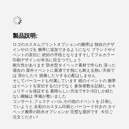
製品説明:
ロゴのカスタムプリントオプションの腕帯は 独自のデザ
インやロゴを 腕帯に追加できるようになり ブランドやイ
ベントの宣伝に 絶好の手段となりますそしてフルカラー
印刷デザインが本当に目立つでしょう
耐久性があります 防水型タイベック素材で作られ 湿った
場合の 屋外イベントに最適です熱にも耐える熱い天候で
は 溶かしたり 損傷したりする心配はしません
そしてバーコードも付属しています 紙のイベントの 腕帯
はイベントを宣伝するだけでなく 参加者数を記録し セキ
ュリティを保証する 素晴らしい方法です2~3日しか経た
ない腕輪は 準備が整いました
コンサート,フェスティバル,その他のイベントを 計画し
ていようと,全彩のカスタム印刷とバーコード付きの タイ
ベック腕帯の防水オプションが 完璧な選択です. 今日ご
注文ください!