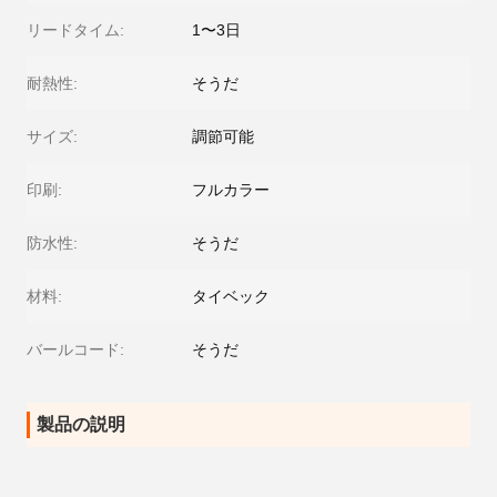
リードタイム:
1〜3日
耐熱性:
そうだ
サイズ:
調節可能
印刷:
フルカラー
防水性:
そうだ
材料:
タイベック
バールコード:
そうだ
製品の説明