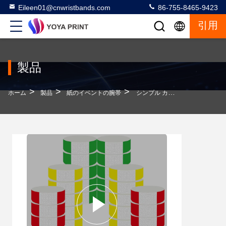
Eileen01@cnwristbands.com
86-755-8465-9423
引用
製品
>
>
>
ホーム
製品
紙のイベントの腕帯
シンプル カラー 紙 イベント 腕帯 ロゴ プリント 防水 耐涙 入場券 腕帯