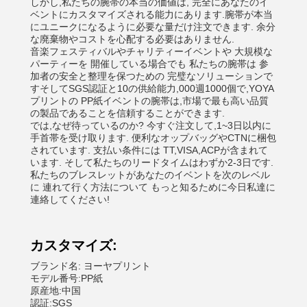
しかし,私たちの腕帯の本当の価値は, 完全にあなたのイ
ベントにカスタマイズされる能力にあります.腕帯が本当
にユニークになるように必要な量だけ注文できます. 余分
な廃棄物やコストを心配する必要はありません.
音楽フェスティバルやチャリティーイベントや 大規模な
パーティーを 開催している場合でも 私たちの腕帯は 参
加者の安全と整理を保つための 完璧なソリューションで
すそしてSGS認証と10の供給能力,000週1000個で,YOYA
プリントの PP紙イベントの腕帯は,市場で最も高い品質
の製品であることを信頼することができます.
では,なぜ待っているのか? 今すぐ注文して,1~3日以内に
手首帯を受け取ります. 便利なオップバッグやCTNに梱包
されています. 支払い条件には TT,VISA,ACPが含まれて
います. そして私たちのリードタイムはわずか2-3日です.
私たちのブレスレットがあなたのイベントを次のレベル
に 連れて行く方法について もっと知るために今日私達に
連絡してください!
カスタマイズ:
ブランド名: ヨーヤプリント
モデル番号:PP紙
原産地:中国
認証:SGS