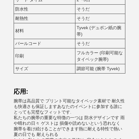
防水性
そうだ
耐熱性
そうだ
Tyvek (デュポン紙の腕
材料
帯)
バールコード
そうだ
フルカラー (印刷可能な
印刷
タイベック腕帯)
サイズ
調節可能 (腕帯 Tyvek)
応用:
腕帯は高品質で プリント可能なタイベック素材で 耐久性
も快適さも保証しますあなたのイベントに参加する誰に
とっても完璧なフィットです.
私たちの腕帯の重要な特徴の一つは 防水デザインです 雨
や晴れの日々 ゲストは 損傷や読めないという恐れなく
腕帯を着け続けることができます熱に耐える特性で熱い
夏の日でも 耐えられる