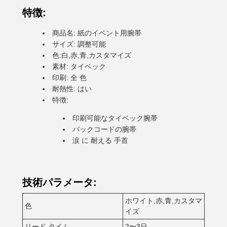
特徴:
商品名: 紙のイベント用腕帯
サイズ: 調整可能
色:白,赤,青,カスタマイズ
素材: タイベック
印刷: 全 色
耐熱性: はい
特徴:
印刷可能なタイベック腕帯
バックコードの腕帯
涙 に 耐える 手首
技術パラメータ:
ホワイト,赤,青,カスタマ
色
イズ
リード タイム
2〜3日