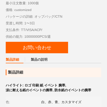
最小注文数量: 1000個
価格: customized
パッケージの詳細: オップバッグ/CTN
受渡し時間: 1〜3日
支払条件: TT/VISA/ACP/
供給の能力: 10000000PCS/週
お問い合わせ
製品詳細
製品の説明
製品詳細
ハイライト:
ロゴ 印刷 紙 イベント 腕帯
,
涙に耐える紙のイベントの腕帯
,
防水紙のイベントの腕帯
色:
白、赤、青、カスタマイズ